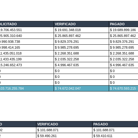
OLICITADO
VERIFICADO
PAGADO
19.706.453.551
$ 19.691.348.018
$ 19.689.899.186
25.905.310.640
$ 25.865.897.462
$ 25.865.897.462
9.990.938.738
$ 9.829.376.291
$ 9.829.376.291
9.998.414.165
$ 9.985.278.695
$ 9.985.278.695
11.435.051.018
$ 2.268.351.688
$ 2.268.351.688
11.433.435.199
$ 2.035.322.258
$ 2.035.322.258
15.246.652.473
$ 4.996.467.635
$ 4.996.467.635
0
$ 0
$ 0
0
$ 0
$ 0
0
$ 0
$ 0
103.716.255.784
$ 74.672.042.047
$ 74.670.593.215
DO
VERIFICADO
PAGADO
92
$ 101.688.071
$ 101.688.071
2
$ 59.490.261
$ 59.410.611