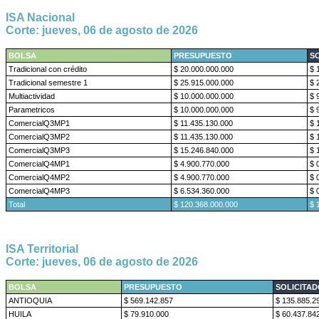
ISA Nacional
Corte: jueves, 06 de agosto de 2026
BOLSA
PRESUPUESTO
S
Tradicional con crédito
$ 20.000.000.000
$ 
Tradicional semestre 1
$ 25.915.000.000
$ 
Multiactividad
$ 10.000.000.000
$ 
Parametricos
$ 10.000.000.000
$ 
ComercialQ3MP1
$ 11.435.130.000
$ 
ComercialQ3MP2
$ 11.435.130.000
$ 
ComercialQ3MP3
$ 15.246.840.000
$ 
ComercialQ4MP1
$ 4.900.770.000
$ 
ComercialQ4MP2
$ 4.900.770.000
$ 
ComercialQ4MP3
$ 6.534.360.000
$ 
Total
$ 120.368.000.000
$ 
ISA Territorial
Corte: jueves, 06 de agosto de 2026
BOLSA
PRESUPUESTO
SOLICITA
ANTIOQUIA
$ 569.142.857
$ 135.885.2
HUILA
$ 79.910.000
$ 60.437.84