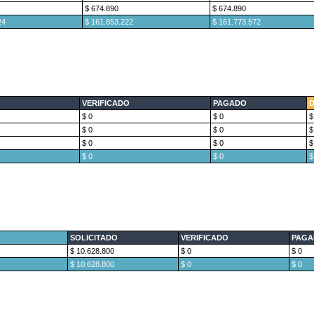
$ 674.890
$ 674.890
24
$ 161.853.222
$ 161.773.572
VERIFICADO
PAGADO
D
$ 0
$ 0
$
$ 0
$ 0
$
$ 0
$ 0
$
$ 0
$ 0
$
SOLICITADO
VERIFICADO
PAGA
$ 10.628.800
$ 0
$ 0
$ 10.628.800
$ 0
$ 0